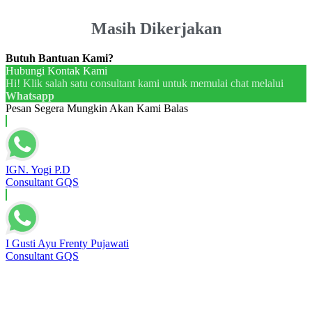
Masih Dikerjakan
Butuh Bantuan Kami?
Hubungi Kontak Kami
Hi! Klik salah satu consultant kami untuk memulai chat melalui
Whatsapp
Pesan Segera Mungkin Akan Kami Balas
IGN. Yogi P.D
Consultant GQS
I Gusti Ayu Frenty Pujawati
Consultant GQS