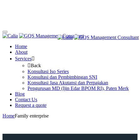
Home
About
Services
Back
Konsultasi Iso Series
Konsultasi dan Pembimbingan SNI
Konsultasi Jasa Akutansi dan Perpajakan
Pengurusan MD (Ijin Edar BPOM RI), Paten Merk
Blog
Contact Us
Request a quote
Home
Family enterprise