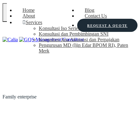
Home
Blog
About
Contact Us
Services
REQUEST A QUOTE
Konsultasi Iso Series
Konsultasi dan Pembimbingan SNI
Konsultasi Jasa Akutansi dan Perpajakan
Pengurusan MD (Ijin Edar BPOM RI), Paten
Merk
Family enterprise