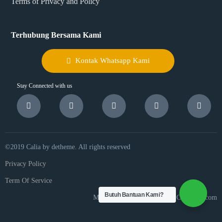
Terms of Privacy and Policy
Terhubung Bersama Kami
Kontak Whatsapp Kami
Stay Connected with us
©2019 Calia by detheme. All rights reserved
Privacy Policy
Term Of Service
Butuh Bantuan Kami?
Made in Surabaya, Indonesia Cuanking.com